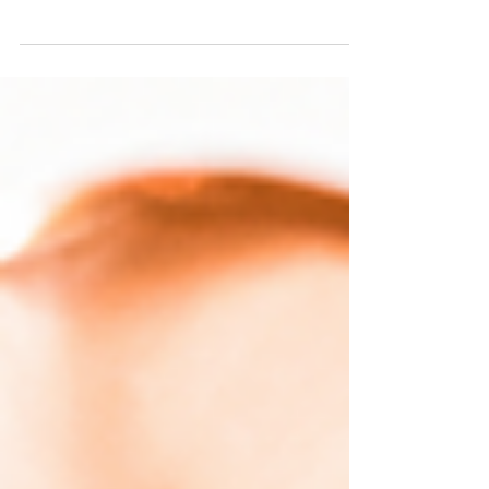
Hoe eet je gezond en veilig plantaardig
zonder je zorgen te maken over je eiwit-
inname?