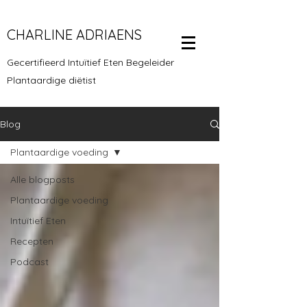
CHARLINE ADRIAENS
Gecertifieerd Intuïtief Eten Begeleider
Plantaardige diëtist
Blog
Plantaardige voeding
Alle blogposts
Plantaardige voeding
Intuïtief Eten
Recepten
Podcast