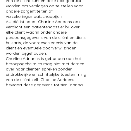
van de cliënt kunnen deze ook gebruikt
worden om verslagen op te stellen voor
andere zorgentiteiten of
verzekeringsmaatschappijen.
Als diëtist houdt Charline Adriaens ook
verplicht een patiëntendossier bij over
elke cliënt waarin onder andere
persoonsgegevens van de cliënt en diens
huisarts, de voorgeschiedenis van de
cliënt en eventuele doorverwijzingen
worden bijgehouden.
Charline Adriaens is gebonden aan het
beroepsgeheim en mag niet met derden
over haar cliënten spreken zonder
uitdrukkelijke en schriftelijke toestemming
van de cliënt zelf. Charline Adriaens
bewaart deze gegevens tot tien jaar na
het beëindigen van het therapeutische
contact. De cliënt heeft het recht op deze
gegevens op te vragen of te laten
aanpassen.
Betalingsvoorwaarden
De betaling van een sessie dient te