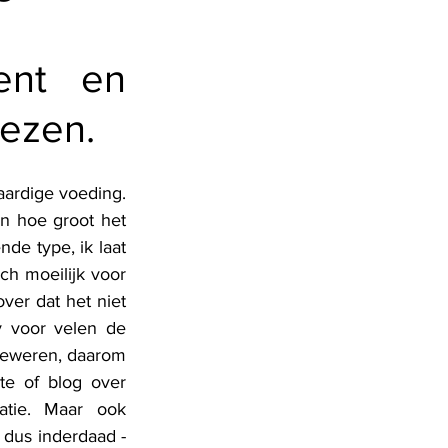
nt en 
ezen.
ardige voeding. 
n hoe groot het 
de type, ik laat 
 moeilijk voor 
er dat het niet 
 voor velen de 
beweren, daarom 
te of blog over 
tie. Maar ook 
dus inderdaad - 