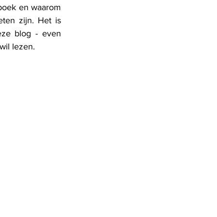
t boek en waarom 
n zijn. Het is 
eze blog - even 
wil lezen.