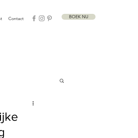
BOEK NU
t
Contact
ijke
g