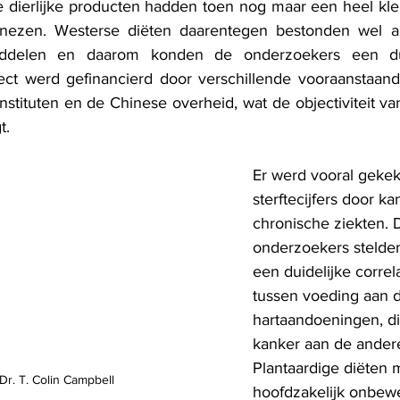
 dierlijke producten hadden toen nog maar een heel klei
ezen. Westerse diëten daarentegen bestonden wel al u
middelen en daarom konden de onderzoekers een duid
ect werd gefinancierd door verschillende vooraanstaande 
stituten en de Chinese overheid, wat de objectiviteit va
t.
Er werd vooral gekek
sterftecijfers door k
chronische ziekten. 
onderzoekers stelden
een duidelijke correl
tussen voeding aan d
hartaandoeningen, di
kanker aan de andere
Plantaardige diëten 
Dr. T. Colin Campbell
hoofdzakelijk onbewe