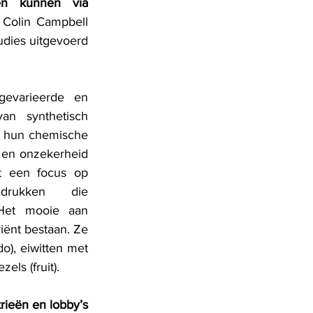
en kunnen via 
 Colin Campbell 
dies uitgevoerd 
evarieerde en 
n synthetisch 
 hun chemische 
d en onzekerheid 
 een focus op 
rukken die 
Het mooie aan 
iënt bestaan. Ze 
), eiwitten met 
els (fruit).
rieën en lobby’s 