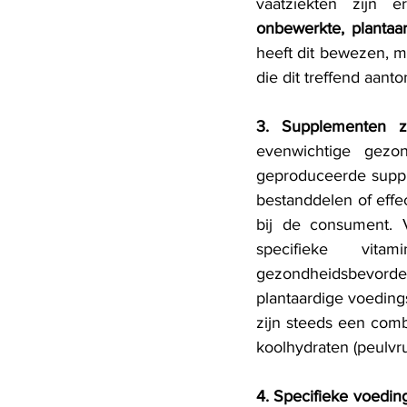
vaatziekten zijn er
onbewerkte, plantaa
heeft dit bewezen, m
die dit treffend aanto
3. Supplementen z
evenwichtige gezo
geproduceerde suppl
bestanddelen of effec
bij de consument. 
specifieke vita
gezondheidsbevorde
plantaardige voedings
zijn steeds een comb
koolhydraten (peulvru
4. Specifieke voeding