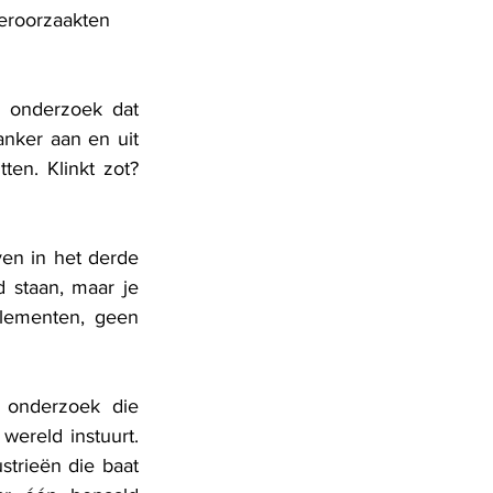
eroorzaakten 
 onderzoek dat 
anker aan en uit 
en. Klinkt zot? 
en in het derde 
staan, maar je 
lementen, geen 
 onderzoek die 
reld instuurt. 
trieën die baat 