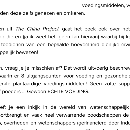
voedingsmiddelen, v
nden deze zelfs genezen en omkeren. 
n uit 
The China Project
, gaat het boek ook over het
 dieren (ja ik weet het, geen fan hiervan) waarbij hij k
toedienen van een bepaalde hoeveelheid dierlijke eiwitt
ppelijk bewezen!
, vraag je je misschien af? Dat wordt uitvoerig beschrev
aarin er 8 uitgangspunten voor voeding en gezondheid 
erkte plantaardige voedingsmiddelen! Geen zotte supp
 of poeders … Gewoon ECHTE VOEDING.
eft je een inkijk in de wereld van wetenschappelijk
ortbrengt en vaak heel verwarrende boodschappen de we
s, overheden en wetenschappers (gefinancierd door indus