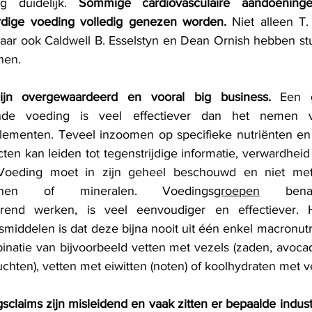
g duidelijk. 
Sommige cardiovasculaire aandoening
rdige voeding volledig genezen worden.
 Niet alleen T.
aar ook Caldwell B. Esselstyn en Dean Ornish hebben stu
nen. 
ijn overgewaardeerd en vooral big business.
 Een g
nde voeding is veel effectiever dan het nemen va
ementen. Teveel inzoomen op specifieke nutriënten en
ten kan leiden tot tegenstrijdige informatie, verwardhei
Voeding moet in zijn geheel beschouwd en niet met
minen of mineralen. Voedings
groepen
 benad
rend werken, is veel eenvoudiger en effectiever. 
middelen is dat deze bijna nooit uit één enkel macronutr
inatie van bijvoorbeeld vetten met vezels (zaden, avocado
chten), vetten met eiwitten (noten) of koolhydraten met vez
sclaims zijn misleidend en vaak zitten er bepaalde indust