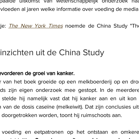
aalde uitkomst van wetenschappelijk onderzoek naa
vloeden al jaren welke informatie over voeding de media 
je: 
The New York Times
 noemde de China Study "The
inzichten uit de China Study 
 bevorderen de groei van kanker. 
ur van het boek groeide op een melkboerderij op en dron
inds zijn eigen onderzoek mee gestopt. In de meerdere 
 stelde hij namelijk vast dat hij kanker aan en uit kon 
van de dosis caseïne (melkeiwit). Dat zijn conclusies ui
doorgetrokken worden, toont hij ruimschoots aan.
 voeding en eetpatronen op het ontstaan en omkeren