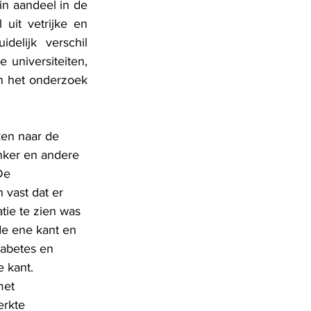
n aandeel in de 
it vetrijke en 
elijk verschil 
universiteiten, 
n het onderzoek 
en naar de 
anker en andere 
De 
 vast dat er 
atie te zien was 
e ene kant en 
abetes en 
 kant. 
met 
rkte 