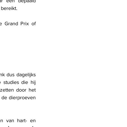
r één bepaald 
bereikt. 
 Grand Prix of 
k dus dagelijks 
studies die hij 
zetten door het 
t de dierproeven 
 van hart- en 