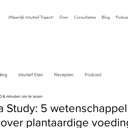
(H)eerlijk Intuïtief Traject!
Over
Consultaties
Blog
Podcas
ding
Intuïtief Eten
Recepten
Podcast
20
6 minuten om te lezen
a Study: 5 wetenschappel
 over plantaardige voedin