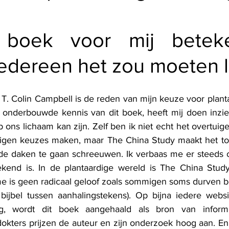
 boek voor mij beteke
edereen het zou moeten l
T. Colin Campbell is de reden van mijn keuze voor planta
 onderbouwde kennis van dit boek, heeft mij doen inzie
 ons lichaam kan zijn. Zelf ben ik niet echt het overtuigen
igen keuzes maken, maar The China Study maakt het toch
e daken te gaan schreeuwen. Ik verbaas me er steeds ov
end is. In de plantaardige wereld is The China Study
sme is geen radicaal geloof zoals sommigen soms durven 
bijbel tussen aanhalingstekens). Op bijna iedere websi
ng, wordt dit boek aangehaald als bron van informa
kters prijzen de auteur en zijn onderzoek hoog aan. En 