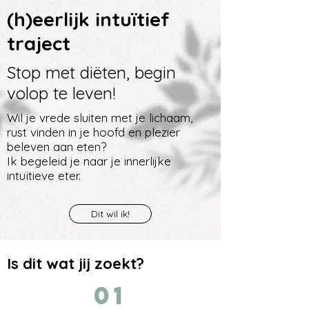
(h)eerlijk intuïtief
traject
Stop met diëten, begin
volop te leven!
Wil je vrede sluiten met je lichaam,
rust vinden in je hoofd en plezier
beleven aan eten?
Ik begeleid je naar je innerlijke
intuïtieve eter.
Dit wil ik!
Is dit wat jij zoekt?
01