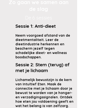
Zo gaan we samen aan
de slag
De 6 sessies
Sessie 1: Anti-dieet
Neem voorgoed afstand van de
dieetmentaliteit. Leer de
dieetindustrie herkennen en
bescherm jezelf tegen
schadelijke dieet- en wellness
boodschappen.
Sessie 2: Stem (terug) af
met je lichaam
Lichamelijk bewustzijn is de kern
van Intuïtief Eten. Maak de
connectie met je lichaam door je
bewust te worden van je honger-
en verzadigingssignalen. Ontdek
hoe eten jou voldoening geeft en
wat het belang is van zelfzorg.