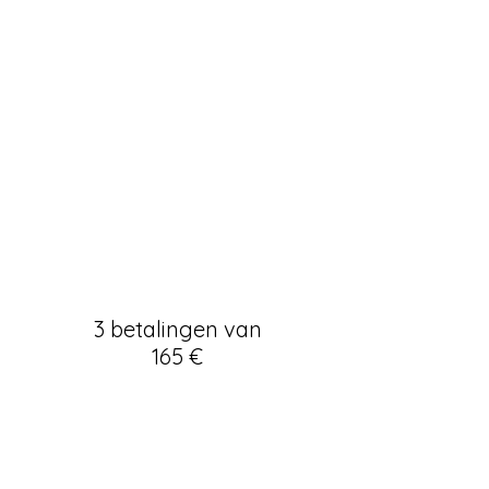
1 intakegesprek
6 intuïtief eten sessies
werkbladen en
vragenlijsten
email ondersteuning
bonus 1: gratis boek
Intuïtief Eten
bonus 2:
affirmatiekaartjes
3 betalingen van
165 €
Eenmalige betaling