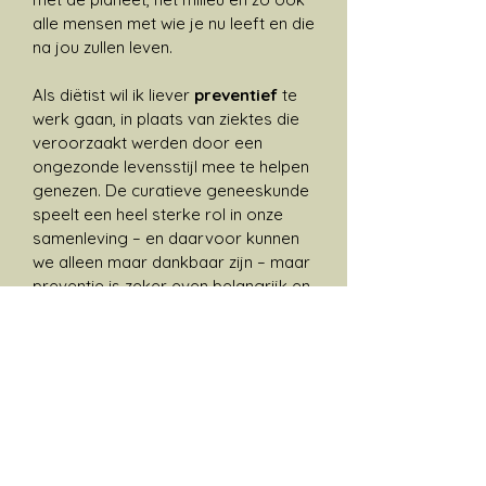
alle mensen met wie je nu leeft en die
na jou zullen leven.
Als diëtist wil ik liever
preventief
te
werk gaan, in plaats van ziektes die
veroorzaakt werden door een
ongezonde levensstijl mee te helpen
genezen. De curatieve geneeskunde
speelt een heel sterke rol in onze
samenleving – en daarvoor kunnen
we alleen maar dankbaar zijn – maar
preventie is zeker even belangrijk en
op dit vlak kunnen we het heft in
eigen handen nemen. De keuzes die
we maken op vlak van voeding en
levensstijl spelen een grote rol in
hoe we ons voelen en presteren.
Zonder te streven naar perfectie, is
het mogelijk om te genieten van de
positieve gevolgen van evenwichtige