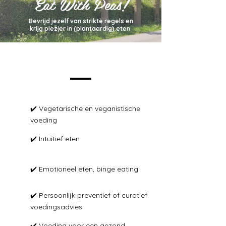
Eat With Peas!
Bevrijd jezelf van strikte regels en
krijg plezier in (plantaardig) eten
✔️ Vegetarische en veganistische
voeding ​
✔️ Intuïtief eten
✔️ Emotioneel eten, binge eating
✔️ Persoonlijk preventief of curatief
voedingsadvies
✔️ Voeding voor een gezond