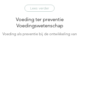
Lees verder
Voeding ter preventie
Voedingswetenschap
Voeding als preventie bij de ontwikkeling van
tal van hedendaagse aandoeningen
Lees verder
Anti-dieet
Intuïtief Eten
Leer je lichaam beter kennen en ontdek hoe
je je goed kan voelen door evenwicht te
brengen in jouw voeding.
Lees verder