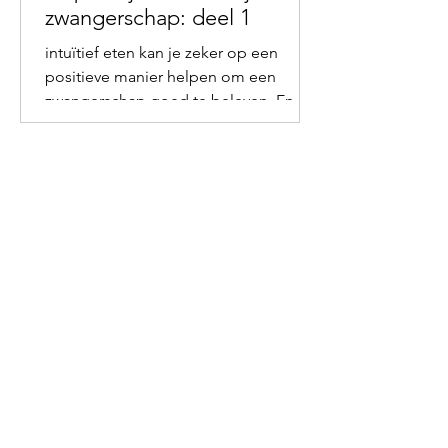
zwangerschap: deel 1
intuïtief eten kan je zeker op een
positieve manier helpen om een
zwangerschap goed te beleven. En
niet enkel tijdens, maar ook na je
zwange
12 Voordelen van Intuïtief
Eten